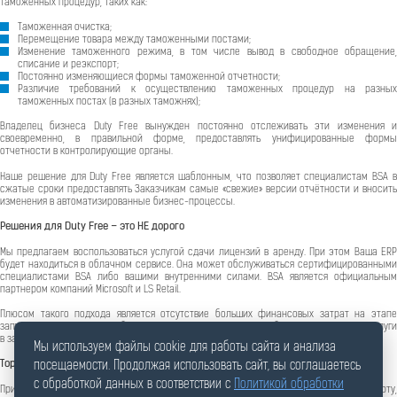
таможенных процедур, таких как:
Таможенная очистка;
Перемещение товара между таможенными постами;
Изменение таможенного режима, в том числе вывод в свободное обращение,
списание и реэкспорт;
Постоянно изменяющиеся формы таможенной отчетности;
Различие требований к осуществлению таможенных процедур на разных
таможенных постах (в разных таможнях);
Владелец бизнеса Duty Free вынужден постоянно отслеживать эти изменения и
своевременно, в правильной форме, предоставлять унифицированные формы
отчетности в контролирующие органы.
Наше решение для Duty Free является шаблонным, что позволяет специалистам BSA в
сжатые сроки предоставлять Заказчикам самые «свежие» версии отчётности и вносить
изменения в автоматизированные бизнес-процессы.
Решения для Duty Free – это НЕ дорого
Мы предлагаем воспользоваться услугой сдачи лицензий в аренду. При этом Ваша ERP
будет находиться в облачном сервисе. Она может обслуживаться сертифицированными
специалистами BSA либо вашими внутренними силами. BSA является официальным
партнером компаний Microsoft и LS Retail.
Плюсом такого подхода является отсутствие больших финансовых затрат на этапе
запуска. Вместо этого вам будет предложена ежемесячная абонентская плата за услуги
в зависимости от выбранного Вами плана.
Мы используем файлы cookie для работы сайта и анализа
Торговля на борту
посещаемости. Продолжая использовать сайт, вы соглашаетесь
с обработкой данных в соответствии с
Политикой обработки
Привлекательным моментом для любого ритейлера, ведущего свой бизнес в аэропорту,