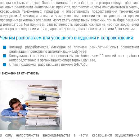
постоянно быть в тонусе. Особое внимание при выборе интегратора следует обратить
на опыт реализации аналогичных проектов, профессионализм консультантов в части,
касающейся таможенных процедур и оперативность предоставления технической
поддержки. Административные и даже уголовные санкции за отступление от правил
проведения режимных операций, могут стать следствием экономии при выборе решения
и интегратора. Мы понимаем ответственность, которая ложится на нас при заключении
договора на внедрение и благодарны за доверие, оказанное нам нашими Заказчиками.
Чем мы располагаем для успешного внедрения и сопровождения:
Команда разработчиков, имеющая за плечами семилетний опыт совместной
реализации проектов по автоматизации Duty Free;
Консультанты по бизнес-процессам имеют более чем 10 летний опыт работы
непосредственно в организациях-операторах Duty Free;
Online поддержка, работающая в режиме 24/7/365.
Таможенная отчётность
В силу непостоянства законодательства в части, касающейся осуществления