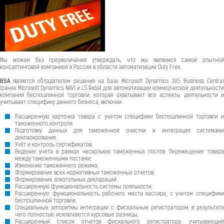
Мы можем без преувеличения утверждать, что мы являемся самой опытной
консалтинговой компанией в России в области автоматизации Duty Free.
BSA
является обладателем решения на базе Microsoft Dynamics 365 Business Central
(ранее Microsoft Dynamics NAV) и LS Retail для автоматизации коммерческой деятельности
компаний беспошлинной торговли, которая охватывает все аспекты деятельности и
учитывает специфику данного бизнеса, включая:
Расширенную карточка товара с учетом специфики беспошлинной торговли и
таможенного контроля;
Подготовку данных для таможенной очистки и интеграция системами
декларирования;
Учёт и контроль сертификатов;
Ведение учета в рамках нескольких таможенных постов. Перемещение товара
между таможенными постами;
Изменение таможенного режима;
Формирование всех нормативных таможенных отчетов;
Формирование алкогольных деклараций;
Расширенную функциональность системы лояльности;
Расширенную функциональность рабочего места кассира, с учетом специфики
беспошлинной торговли;
Специальные алгоритмы интеграции с фискальным регистратором, в результате
чего полностью исключаются курсовые разницы;
Расширенный список отчетов фискального регистратора, учитывающий