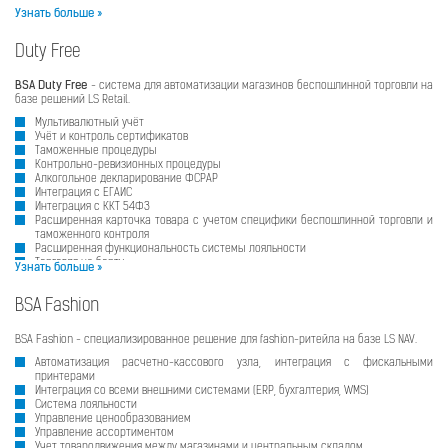
Узнать больше »
Duty Free
BSA Duty Free
- система для автоматизации магазинов беспошлинной торговли на
базе решений LS Retail.
Мультивалютный учёт
Учёт и контроль сертификатов
Таможенные процедуры
Контрольно-ревизионных процедуры
Алкогольное декларирование ФСРАР
Интеграция с ЕГАИС
Интеграция с ККТ 54ФЗ
Расширенная карточка товара с учетом специфики беспошлинной торговли и
таможенного контроля
Расширенная функциональность системы лояльности
Торговля на борту
Узнать больше »
BSA Fashion
BSA Fashion - специализированное решение для fashion-ритейла на базе LS NAV.
Автоматизация расчетно-кассового узла, интеграция с фискальными
принтерами
Интеграция со всеми внешними системами (ERP, бухгалтерия, WMS)
Система лояльности
Управление ценообразованием
Управление ассортиментом
Учет товародвижения между магазинами и центральным складом