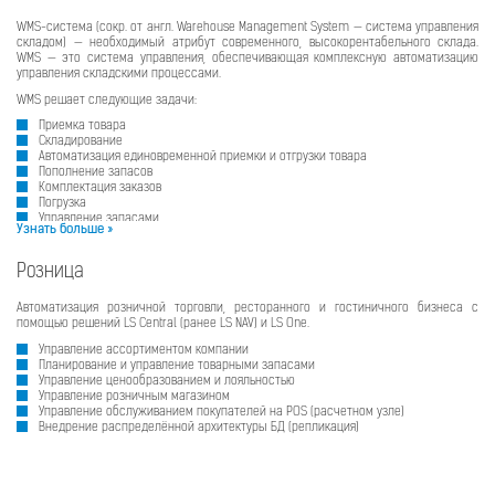
WMS-система (сокр. от англ. Warehouse Management System — система управления
складом) — необходимый атрибут современного, высокорентабельного склада.
WMS — это система управления, обеспечивающая комплексную автоматизацию
управления складскими процессами.
WMS решает следующие задачи:
Приемка товара
Складирование
Автоматизация единовременной приемки и отгрузки товара
Пополнение запасов
Комплектация заказов
Погрузка
Управление запасами
Узнать больше »
Управление заданиями персоналу
Розница
Автоматизация розничной торговли, ресторанного и гостиничного бизнеса с
помощью решений LS Central (ранее LS NAV) и LS One.
Управление ассортиментом компании
Планирование и управление товарными запасами
Управление ценообразованием и лояльностью
Управление розничным магазином
Управление обслуживанием покупателей на POS (расчетном узле)
Внедрение распределённой архитектуры БД (репликация)