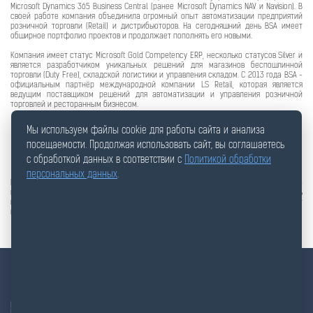
Microsoft Dynamics 365 Business Central (ранее Microsoft Dynamics NAV и Navision). В
своей работе компания объединила огромный опыт автоматизации предприятий
розничной торговли (Retail) и дистрибьюторов. На сегодняшний день BSA имеет
обширное портфолио проектов и продолжает пополнять его новыми.
Компания имеет статус Microsoft Gold Competency ERP, несколько статусов Silver и
является разработчиком уникальных решений для магазинов беспошлинной
торговли (Duty Free), складской логистики и управления складом. С 2013 года BSA -
официальным партнёр международной компании LS Retail, которая является
ведущим поставщиком решений для автоматизации и управления розничной
торговлей и ресторанным бизнесом.
Мы используем файлы cookie для работы сайта и анализа
посещаемости. Продолжая использовать сайт, вы соглашаетесь
с обработкой данных в соответствии с
Политикой обработки
персональных данных
.
Всего этого компания добилась в кратчайшие сроки за счет высокого качества
предоставляемых услуг и внимания к деталям. Команда – главная ценность
компании. Благодаря высокому профессионализму специалисты BSA могут
гарантировать лучшие результаты.